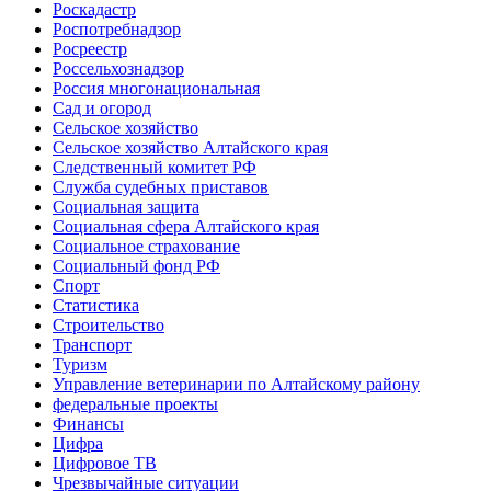
Роскадастр
Роспотребнадзор
Росреестр
Россельхознадзор
Россия многонациональная
Сад и огород
Сельское хозяйство
Сельское хозяйство Алтайского края
Следственный комитет РФ
Служба судебных приставов
Социальная защита
Социальная сфера Алтайского края
Социальное страхование
Социальный фонд РФ
Спорт
Статистика
Строительство
Транспорт
Туризм
Управление ветеринарии по Алтайскому району
федеральные проекты
Финансы
Цифра
Цифровое ТВ
Чрезвычайные ситуации