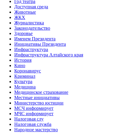
Год театра
Доступная среда
Животные
ЖКХ
Журналистика
Законодательство
Здоровье
Именем Президента
Инициативы Президента
Инфраструктура
Инфраструктура Алтайского края
История
Кино
Коронавирус
Криминал
Культура
Медицина
Медицинское страхование
Местные инициативы
Министерство юстиции
МСЧ информирует
МЧС информирует
Налоговая слу
Налоговая служба
Народное мастерство