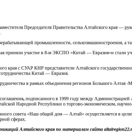
 заместителя Председателя Правительства Алтайского края — р
.
рерабатывающей промышленности, сельхозмашиностроения, а так
ая приняли участие в 8-м ЭКСПО «Китай — Евразия»и стали уча
кого края с СУАР КНР представители Алтайского государственн
сотрудничества Китай — Евразия.
трудничества в рамках объединения регионов Большого Алтая 
 соглашения
,
подписанного в 1999 году между Администрацией 
айской Народной Республики о торгово-экономическом, научно-
нного совета «Наш общий дом — Алтай» осуществляется в целях
рной сферах.
никаций Алтайского края по материалам сайта altairegion22.