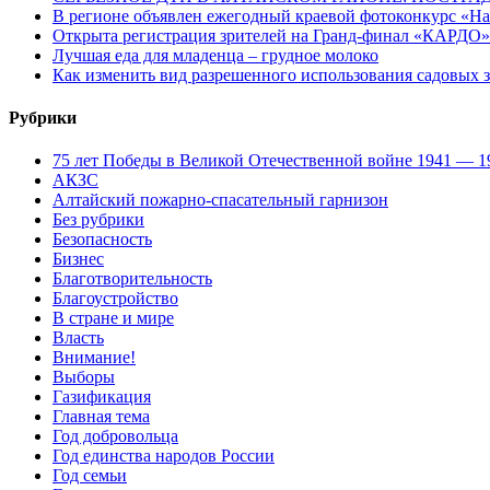
В регионе объявлен ежегодный краевой фотоконкурс «Нац
Открыта регистрация зрителей на Гранд-финал «КАРДО»
Лучшая еда для младенца – грудное молоко
Как изменить вид разрешенного использования садовых 
Рубрики
75 лет Победы в Великой Отечественной войне 1941 — 1
АКЗС
Алтайский пожарно-спасательный гарнизон
Без рубрики
Безопасность
Бизнес
Благотворительность
Благоустройство
В стране и мире
Власть
Внимание!
Выборы
Газификация
Главная тема
Год добровольца
Год единства народов России
Год семьи