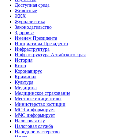
Доступная среда
Животные
ЖКХ
Журналистика
Законодательство
Здоровье
Именем Президента
Инициативы Президента
Инфраструктура
Инфраструктура Алтайского края
История
Кино
Коронавирус
Криминал
Культура
Медицина
Медицинское страхование
Местные инициативы
Министерство юстиции
МСЧ информирует
МЧС информирует
Налоговая слу
Налоговая служба
Народное мастерство