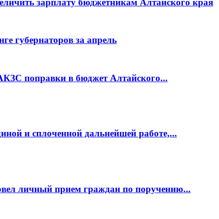
величить зарплату бюджетникам Алтайского края
нге губернаторов за апрель
АКЗС поправки в бюджет Алтайского...
иной и сплоченной дальнейшей работе,...
вел личный прием граждан по поручению...