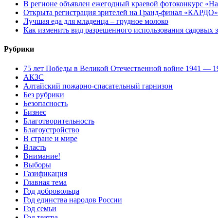
В регионе объявлен ежегодный краевой фотоконкурс «Нац
Открыта регистрация зрителей на Гранд-финал «КАРДО»
Лучшая еда для младенца – грудное молоко
Как изменить вид разрешенного использования садовых 
Рубрики
75 лет Победы в Великой Отечественной войне 1941 — 1
АКЗС
Алтайский пожарно-спасательный гарнизон
Без рубрики
Безопасность
Бизнес
Благотворительность
Благоустройство
В стране и мире
Власть
Внимание!
Выборы
Газификация
Главная тема
Год добровольца
Год единства народов России
Год семьи
Год театра