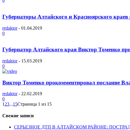
0
Губернаторы Алтайского и Красноярского краев 
redaktor
-
01.04.2019
0
Губернатор Алтайского края Виктор Томенко прин
redaktor
-
15.03.2019
0
Виктор Томенко прокомментировал послание В
redaktor
-
22.02.2019
0
1
2
3
...
15
Страница 1 из 15
Свежие записи
СЕРЬЕЗНОЕ ДТП В АЛТАЙСКОМ РАЙОНЕ: ПОСТРА