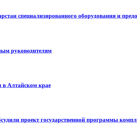
рстан специализированного оборудования и предос
тным руководителям
 в Алтайском крае
бсудили проект государственной программы компле