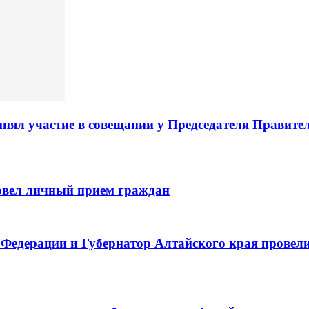
нял участие в совещании у Председателя Правите
овел личный прием граждан
Федерации и Губернатор Алтайского края провели