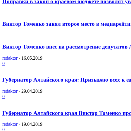
Поправки в закон о краевом бюджете позволят у
Виктор Томенко занял второе место в медиарейти
Виктор Томенко внес на рассмотрение депутатов 
redaktor
-
16.05.2019
0
Губернатор Алтайского края: Призываю всех к ед
redaktor
-
29.04.2019
0
Губернатор Алтайского края Виктор Томенко про
redaktor
-
19.04.2019
0