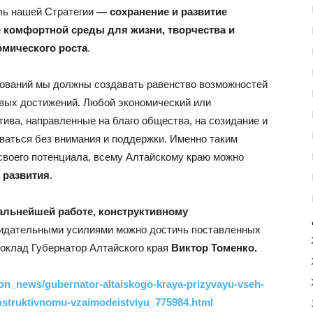
ль нашей Стратегии
— сохранение и развитие
е
комфортной среды для жизни, творчества и
омического роста
.
зований мы должны создавать равенство возможностей
овых достижений. Любой экономический или
ива, направленные на благо общества, на созидание и
ваться без внимания и поддержки. Именно таким
 своего потенциала, всему Алтайскому краю можно
 развития
.
альнейшей работе, конструктивному
зидательными усилиями можно достичь поставленных
оклад Губернатор Алтайского края
Виктор Томенко.
gion_news/gubernator-altaiskogo-kraya-prizyvayu-vseh-
onstruktivnomu-vzaimodeistviyu_775984.html