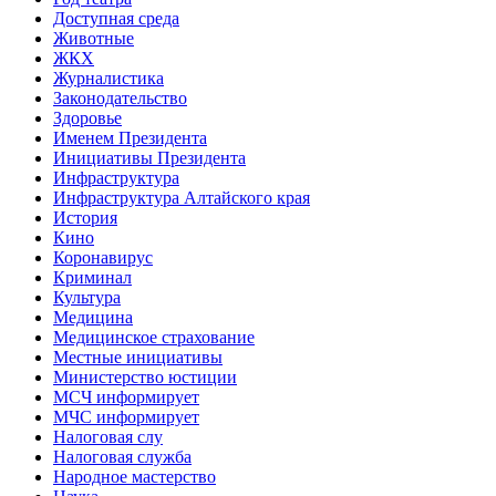
Доступная среда
Животные
ЖКХ
Журналистика
Законодательство
Здоровье
Именем Президента
Инициативы Президента
Инфраструктура
Инфраструктура Алтайского края
История
Кино
Коронавирус
Криминал
Культура
Медицина
Медицинское страхование
Местные инициативы
Министерство юстиции
МСЧ информирует
МЧС информирует
Налоговая слу
Налоговая служба
Народное мастерство