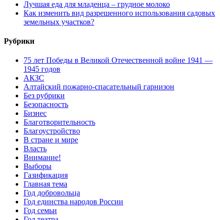
Лучшая еда для младенца – грудное молоко
Как изменить вид разрешенного использования садовых
земельных участков?
Рубрики
75 лет Победы в Великой Отечественной войне 1941 —
1945 годов
АКЗС
Алтайский пожарно-спасательный гарнизон
Без рубрики
Безопасность
Бизнес
Благотворительность
Благоустройство
В стране и мире
Власть
Внимание!
Выборы
Газификация
Главная тема
Год добровольца
Год единства народов России
Год семьи
Год театра