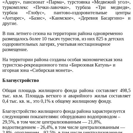
«Адару», пансионат «Парма», турстоянка «Медвежий угол»,
туркомплекс «Печки-лавочки», турбаза «Три медведя»,
турбаза «Глобус», пантово-оздоровительные центры
«Антарес», «Базис», «Каимское», «Деревня Басаргино» и
другие.
В пик летнего сезона на территории района одновременно
размещалось более 10 тысяч туристов, из них 825 в детских
оздоровительных лагерях, учитывая нестационарное
размещение.
На территории района созданы особая экономическая зона
туристско-рекреационного типа «Бирюзовая Катунь» и
игорная зона «Сибирская монета».
Благоустройство
Общая площадь жилищного фонда района составляет 498,5
тыс. кв.м. Площадь ветхого и аварийного жилья составляет
0,4 тыс. кв. м., это 0,1% к общему жилищному фонду.
Благоустройство жилищного фонда района характеризуется
следующими показателями: оборудовано водопроводом –
29,5%, в том числе централизованным — 21,8%,
водоотведением – 26,4%, в том числе централизованным —
2,8%, отоплением – 92,5%, в том числе централизованным —