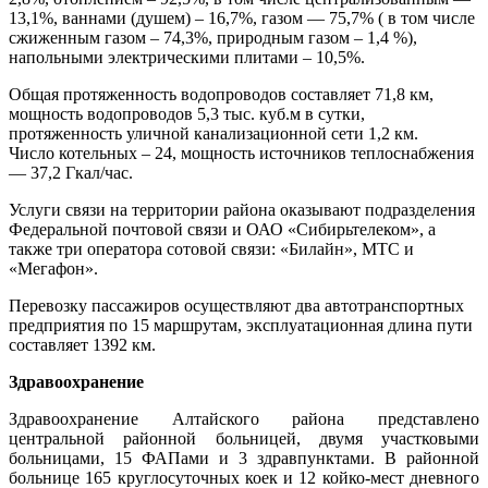
13,1%, ваннами (душем) – 16,7%, газом — 75,7% ( в том числе
сжиженным газом – 74,3%, природным газом – 1,4 %),
напольными электрическими плитами – 10,5%.
Общая протяженность водопроводов составляет 71,8 км,
мощность водопроводов 5,3 тыс. куб.м в сутки,
протяженность уличной канализационной сети 1,2 км.
Число котельных – 24, мощность источников теплоснабжения
— 37,2 Гкал/час.
Услуги связи на территории района оказывают подразделения
Федеральной почтовой связи и ОАО «Сибирьтелеком», а
также три оператора сотовой связи: «Билайн», МТС и
«Мегафон».
Перевозку пассажиров осуществляют два автотранспортных
предприятия по 15 маршрутам, эксплуатационная длина пути
составляет 1392 км.
Здравоохранение
Здравоохранение Алтайского района представлено
центральной районной больницей, двумя участковыми
больницами, 15 ФАПами и 3 здравпунктами. В районной
больнице 165 круглосуточных коек и 12 койко-мест дневного