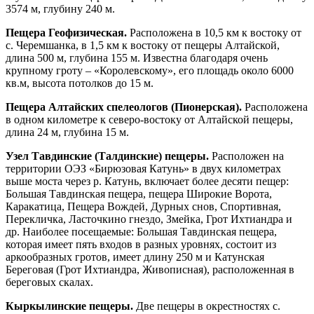
3574 м, глубину 240 м.
Пещера Геофизическая.
Расположена в 10,5 км к востоку от
с. Черемшанка, в 1,5 км к востоку от пещеры Алтайской,
длина 500 м, глубина 155 м. Известна благодаря очень
крупному гроту – «Королевскому», его площадь около 6000
кв.м, высота потолков до 15 м.
Пещера Алтайских спелеологов (Пионерская).
Расположена
в одном километре к северо-востоку от Алтайской пещеры,
длина 24 м, глубина 15 м.
Узел Тавдинские (Талдинские) пещеры.
Расположен на
территории ОЭЗ «Бирюзовая Катунь» в двух километрах
выше моста через р. Катунь, включает более десяти пещер:
Большая Тавдинская пещера, пещера Широкие Ворота,
Каракатица, Пещера Вождей, Дурных снов, Спортивная,
Перекличка, Ласточкино гнездо, Змейка, Грот Ихтиандра и
др. Наиболее посещаемые: Большая Тавдинская пещера,
которая имеет пять входов в разных уровнях, состоит из
аркообразных гротов, имеет длину 250 м и Катунская
Береговая (Грот Ихтиандра, Живописная), расположенная в
береговых скалах.
Кыркылинские пещеры.
Две пещеры в окрестностях с.