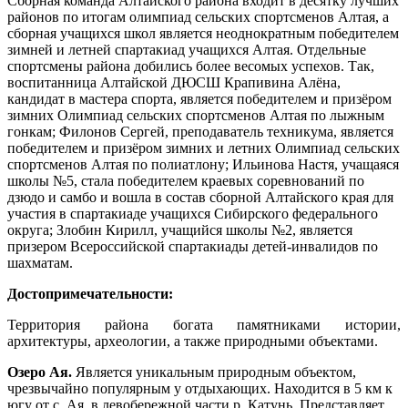
Сборная команда Алтайского района входит в десятку лучших
районов по итогам олимпиад сельских спортсменов Алтая, а
сборная учащихся школ является неоднократным победителем
зимней и летней спартакиад учащихся Алтая. Отдельные
спортсмены района добились более весомых успехов. Так,
воспитанница Алтайской ДЮСШ Крапивина Алёна,
кандидат в мастера спорта, является победителем и призёром
зимних Олимпиад сельских спортсменов Алтая по лыжным
гонкам; Филонов Сергей, преподаватель техникума, является
победителем и призёром зимних и летних Олимпиад сельских
спортсменов Алтая по полиатлону; Ильинова Настя, учащаяся
школы №5, стала победителем краевых соревнований по
дзюдо и самбо и вошла в состав сборной Алтайского края для
участия в спартакиаде учащихся Сибирского федерального
округа; Злобин Кирилл, учащийся школы №2, является
призером Всероссийской спартакиады детей-инвалидов по
шахматам.
Достопримечательности:
Территория района богата памятниками истории,
архитектуры, археологии, а также природными объектами.
Озеро Ая.
Является уникальным природным объектом,
чрезвычайно популярным у отдыхающих. Находится в 5 км к
югу от с. Ая, в левобережной части р. Катунь. Представляет