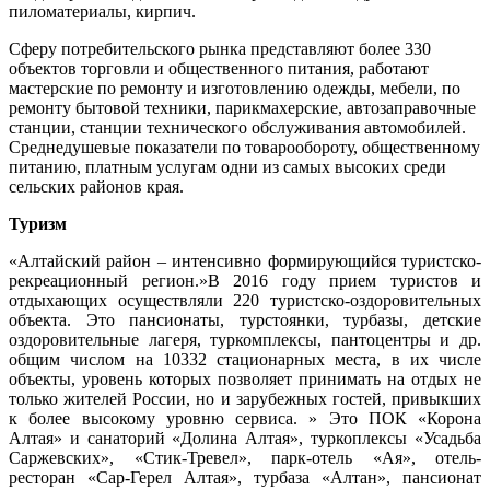
пиломатериалы, кирпич.
Сферу потребительского рынка представляют более 330
объектов торговли и общественного питания, работают
мастерские по ремонту и изготовлению одежды, мебели, по
ремонту бытовой техники, парикмахерские, автозаправочные
станции, станции технического обслуживания автомобилей.
Среднедушевые показатели по товарообороту, общественному
питанию, платным услугам одни из самых высоких среди
сельских районов края.
Туризм
«Алтайский район – интенсивно формирующийся туристско-
рекреационный регион.»В 2016 году прием туристов и
отдыхающих осуществляли 220 туристско-оздоровительных
объекта. Это пансионаты, турстоянки, турбазы, детские
оздоровительные лагеря, туркомплексы, пантоцентры и др.
общим числом на 10332 стационарных места, в их числе
объекты, уровень которых позволяет принимать на отдых не
только жителей России, но и зарубежных гостей, привыкших
к более высокому уровню сервиса. » Это ПОК «Корона
Алтая» и санаторий «Долина Алтая», туркоплексы «Усадьба
Саржевских», «Стик-Тревел», парк-отель «Ая», отель-
ресторан «Сар-Герел Алтая», турбаза «Алтан», пансионат