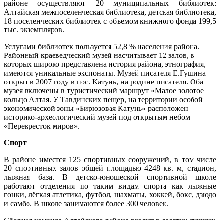
районе осуществляют 20 муниципальных библиотек:
Алтайская межпоселенческая библиотека, детская библиотека,
18 поселенческих библиотек с объемом книжного фонда 199,5
тыс. экземпляров.
Услугами библиотек пользуется 52,8 % населения района.
Районный краеведческий музей насчитывает 12 залов, в
которых широко представлена история района, этнография,
имеются уникальные экспонаты. Музей писателя Е.Гущина
открыт в 2007 году в пос. Катунь, на родине писателя. Оба
музея включены в туристический маршрут «Малое золотое
кольцо Алтая. У Тавдинских пещер, на территории особой
экономической зоны «Бирюзовая Катунь» расположен
историко-археологический музей под открытым небом
«Перекресток миров».
Спорт
В районе имеется 125 спортивных сооружений, в том числе
20 спортивных залов общей площадью 4248 кв. м, стадион,
лыжная база. В детско-юношеской спортивной школе
работают отделения по таким видам спорта как лыжные
гонки, лёгкая атлетика, футбол, шахматы, хоккей, бокс, дзюдо
и самбо. В школе занимаются более 300 человек.