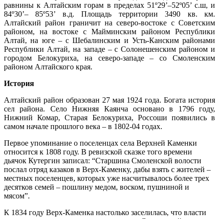
равнины к Алтайским горам в пределах 51º29’–52º05’ с.ш, и
84º30’– 85º53’ в.д. Площадь территории 3490 кв. км.
Алтайский район граничит на северо-востоке с Советским
районом, на востоке с Майминским районом Республики
Алтай, на юге – с Шебалинским и Усть-Канским районами
Республики Алтай, на западе – с Солонешенским районом и
городом Белокуриха, на северо-западе – со Смоленским
районом Алтайского края.
История
Алтайский район образован 27 мая 1924 года. Богата история
сел района. Село Нижняя Каянча основано в 1796 году,
Нижний Комар, Старая Белокуриха, Россоши появились в
самом начале прошлого века – в 1802-04 годах.
Первое упоминание о поселенцах села Верхней Каменки
относится к 1808 году. В ревизской сказке того времени
дьячок Кутергин записал: “Старшина Смоленской волости
послал отряд казаков в Верх-Каменку, дабы взять с жителей –
местных поселенцев, которых уже насчитывалось более трех
десятков семей – пошлину медом, воском, пушниной и
мясом”.
К 1834 году Верх-Каменка настолько заселилась, что власти