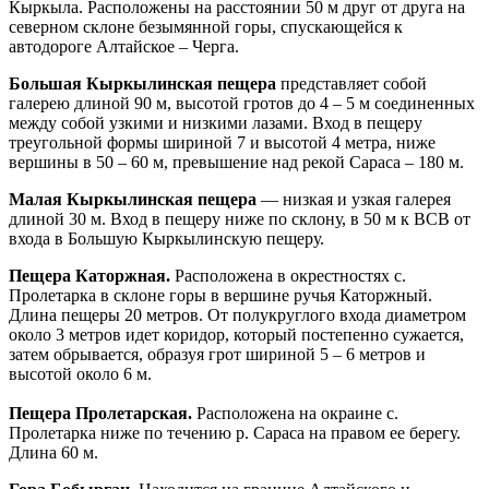
Кыркыла. Расположены на расстоянии 50 м друг от друга на
северном склоне безымянной горы, спускающейся к
автодороге Алтайское – Черга.
Большая Кыркылинская пещера
представляет собой
галерею длиной 90 м, высотой гротов до 4 – 5 м соединенных
между собой узкими и низкими лазами. Вход в пещеру
треугольной формы шириной 7 и высотой 4 метра, ниже
вершины в 50 – 60 м, превышение над рекой Сараса – 180 м.
Малая Кыркылинская пещера
— низкая и узкая галерея
длиной 30 м. Вход в пещеру ниже по склону, в 50 м к ВСВ от
входа в Большую Кыркылинскую пещеру.
Пещера Каторжная.
Расположена в окрестностях с.
Пролетарка в склоне горы в вершине ручья Каторжный.
Длина пещеры 20 метров. От полукруглого входа диаметром
около 3 метров идет коридор, который постепенно сужается,
затем обрывается, образуя грот шириной 5 – 6 метров и
высотой около 6 м.
Пещера Пролетарская.
Расположена на окраине с.
Пролетарка ниже по течению р. Сараса на правом ее берегу.
Длина 60 м.