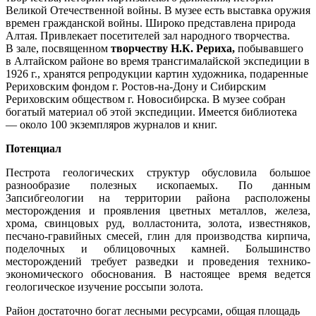
Великой Отечественной войны. В музее есть выставка оружия
времен гражданской войны. Широко представлена природа
Алтая. Привлекает посетителей зал народного творчества.
В зале, посвященном
творчеству Н.К. Рериха,
побывавшего
в Алтайском районе во время трансгималайской экспедиции в
1926 г., хранятся репродукции картин художника, подаренные
Рериховским фондом г. Ростов-на-Дону и Сибирским
Рериховским обществом г. Новосибирска. В музее собран
богатый материал об этой экспедиции. Имеется библиотека
— около 100 экземпляров журналов и книг.
Потенциал
Пестрота геологических структур обусловила большое
разнообразие полезных ископаемых. По данным
Запсибгеологии на территории района расположены
месторождения и проявления цветных металлов, железа,
хрома, свинцовых руд, волластонита, золота, известняков,
песчано-гравийных смесей, глин для производства кирпича,
поделочных и облицовочных камней. Большинство
месторождений требует разведки и проведения технико-
экономического обоснования. В настоящее время ведется
геологическое изучение россыпи золота.
Район достаточно богат лесными ресурсами, общая площадь