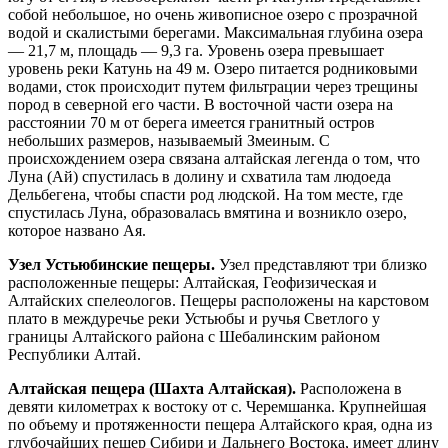
собой небольшое, но очень живописное озеро с прозрачной
водой и скалистыми берегами. Максимальная глубина озера
— 21,7 м, площадь — 9,3 га. Уровень озера превышает
уровень реки Катунь на 49 м. Озеро питается родниковыми
водами, сток происходит путем фильтрации через трещины
пород в северной его части. В восточной части озера на
расстоянии 70 м от берега имеется гранитный остров
небольших размеров, называемый Змеиным. С
происхождением озера связана алтайская легенда о том, что
Луна (Ай) спустилась в долину и схватила там людоеда
Дельбегена, чтобы спасти род людской. На том месте, где
спустилась Луна, образовалась вмятина и возникло озеро,
которое названо Ая.
Узел Устьюбинские пещеры.
Узел представляют три близко
расположенные пещеры: Алтайская, Геофизическая и
Алтайских спелеологов. Пещеры расположены на карстовом
плато в междуречье реки Устьюбы и ручья Светлого у
границы Алтайского района с Шебалинским районом
Республики Алтай.
Алтайская пещера (Шахта Алтайская).
Расположена в
девяти километрах к востоку от с. Черемшанка. Крупнейшая
по объему и протяженности пещера Алтайского края, одна из
глубочайших пещер Сибири и Дальнего Востока, имеет длину