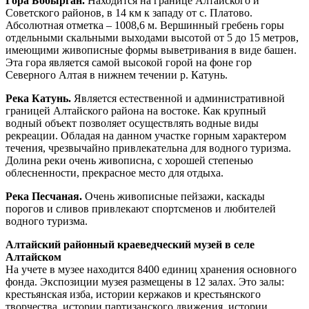
Гора Бобырган.
Находится на границе Алтайского и
Советского районов, в 14 км к западу от с. Платово.
Абсолютная отметка – 1008,6 м. Вершинный гребень горы
отдельными скальными выходами высотой от 5 до 15 метров,
имеющими живописные формы выветривания в виде башен.
Эта гора является самой высокой горой на фоне гор
Северного Алтая в нижнем течении р. Катунь.
Река Катунь.
Является естественной и административной
границей Алтайского района на востоке. Как крупный
водный объект позволяет осуществлять водные виды
рекреации. Обладая на данном участке горным характером
течения, чрезвычайно привлекательна для водного туризма.
Долина реки очень живописна, с хорошей степенью
облесненности, прекрасное место для отдыха.
Река Песчаная.
Очень живописные пейзажи, каскады
порогов и сливов привлекают спортсменов и любителей
водного туризма.
Алтайский районный краеведческий музей в селе
Алтайском
На учете в музее находится 8400 единиц хранения основного
фонда. Экспозиции музея размещены в 12 залах. Это залы:
крестьянская изба, истории кержаков и крестьянского
творчества, истории партизанского движения, истории