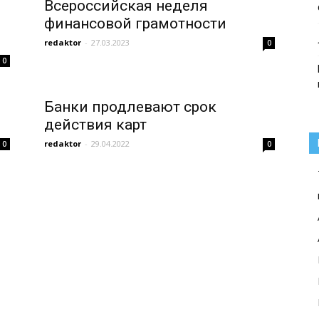
Всероссийская неделя
финансовой грамотности
redaktor
-
27.03.2023
0
0
Банки продлевают срок
действия карт
redaktor
-
29.04.2022
0
0