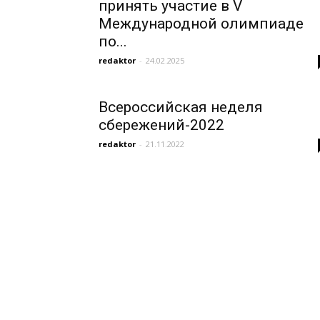
принять участие в V
Международной олимпиаде
по...
redaktor
-
24.02.2025
Всероссийская неделя
сбережений-2022
redaktor
-
21.11.2022