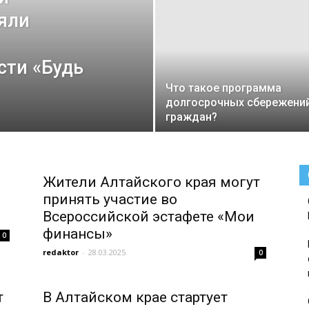
яли
сти «Будь
Что такое программа
долгосрочных сбережени
граждан?
Жители Алтайского края могут
принять участие во
Всероссийской эстафете «Мои
финансы»
0
redaktor
-
28.03.2025
0
т
В Алтайском крае стартует