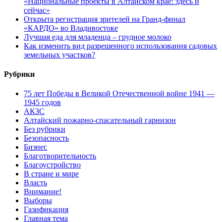
«Национальные проекты в Алтайском крае: здесь и
сейчас»
Открыта регистрация зрителей на Гранд-финал
«КАРДО» во Владивостоке
Лучшая еда для младенца – грудное молоко
Как изменить вид разрешенного использования садовых
земельных участков?
Рубрики
75 лет Победы в Великой Отечественной войне 1941 —
1945 годов
АКЗС
Алтайский пожарно-спасательный гарнизон
Без рубрики
Безопасность
Бизнес
Благотворительность
Благоустройство
В стране и мире
Власть
Внимание!
Выборы
Газификация
Главная тема