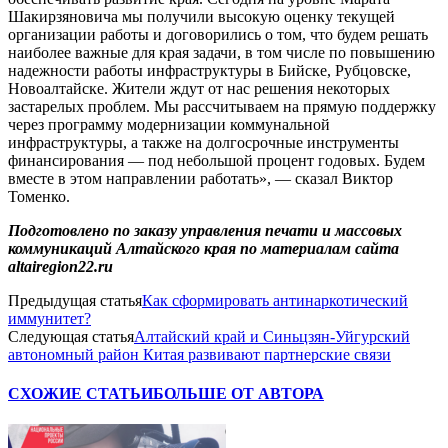
Шакирзяновича мы получили высокую оценку текущей
организации работы и договорились о том, что будем решать
наиболее важные для края задачи, в том числе по повышению
надежности работы инфраструктуры в Бийске, Рубцовске,
Новоалтайске. Жители ждут от нас решения некоторых
застарелых проблем. Мы рассчитываем на прямую поддержку
через программу модернизации коммунальной
инфраструктуры, а также на долгосрочные инструменты
финансирования — под небольшой процент годовых. Будем
вместе в этом направлении работать», — сказал Виктор
Томенко.
Подготовлено по заказу управления печати и массовых
коммуникаций Алтайского края по материалам сайта
altairegion22.ru
Предыдущая статья
Как сформировать антинаркотический
иммунитет?
Следующая статья
Алтайский край и Синьцзян-Уйгурский
автономный район Китая развивают партнерские связи
СХОЖИЕ СТАТЬИ
БОЛЬШЕ ОТ АВТОРА