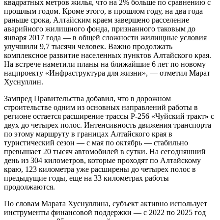
квадратных метров жилья, что на 2% больше по сравнению с
прошлым годом. Кроме этого, в прошлом году, на два года
раньше срока, Алтайским краем завершено расселение
аварийного жилищного фонда, признанного таковым до
января 2017 года — в общей сложности жилищные условия
улучшили 9,7 тысячи человек. Важно продолжать
комплексное развитие населенных пунктов Алтайского края.
На встрече наметили планы на ближайшие 6 лет по новому
нацпроекту «Инфраструктура для жизни», — отметил Марат
Хуснуллин.
Зампред Правительства добавил, что в дорожном
строительстве одним из основных направлений работы в
регионе остается расширение трассы Р-256 «Чуйский тракт
»
с
двух до четырех полос. Интенсивность движения транспорта
по этому маршруту в границах Алтайского края в
туристический сезон — с мая по октябрь — стабильно
превышает 20 тысяч автомобилей в сутки. На сегодняшний
день из 304 километров, которые проходят по Алтайскому
краю, 123 километра уже расширены до четырех полос в
предыдущие годы, еще на 33 километрах работы
продолжаются.
По словам Марата Хуснуллина, субъект активно использует
инструменты финансовой поддержки — с 2022 по 2025 год