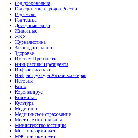
Год добровольца
Год единства народов России
Год семьи
Год театра
Доступная среда
Животные
ЖКХ
Журналистика
Законодательство
Здоровье
Именем Президента
Инициативы Президента
Инфраструктура
Инфраструктура Алтайского края
История
Кино
Коронавирус
Криминал
Культура
Медицина
Медицинское страхование
Местные инициативы
Министерство юстиции
МСЧ информирует
МЧС информирует