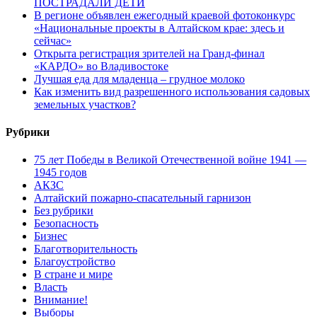
ПОСТРАДАЛИ ДЕТИ
В регионе объявлен ежегодный краевой фотоконкурс
«Национальные проекты в Алтайском крае: здесь и
сейчас»
Открыта регистрация зрителей на Гранд-финал
«КАРДО» во Владивостоке
Лучшая еда для младенца – грудное молоко
Как изменить вид разрешенного использования садовых
земельных участков?
Рубрики
75 лет Победы в Великой Отечественной войне 1941 —
1945 годов
АКЗС
Алтайский пожарно-спасательный гарнизон
Без рубрики
Безопасность
Бизнес
Благотворительность
Благоустройство
В стране и мире
Власть
Внимание!
Выборы