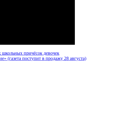
х школьных причёсок девочек
е» (газета поступит в продажу 28 августа)