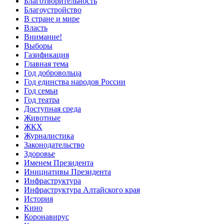
Благотворительность
Благоустройство
В стране и мире
Власть
Внимание!
Выборы
Газификация
Главная тема
Год добровольца
Год единства народов России
Год семьи
Год театра
Доступная среда
Животные
ЖКХ
Журналистика
Законодательство
Здоровье
Именем Президента
Инициативы Президента
Инфраструктура
Инфраструктура Алтайского края
История
Кино
Коронавирус