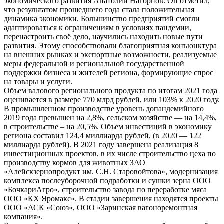
экономического развития Анатолий Нагорнов. Он отметил,
что результатом прошедшего года стала положительная
динамика экономики. Большинство предприятий смогли
адаптироваться к ограничениям в условиях пандемии,
перенастроить своё дело, научились находить новые пути
развития. Этому способствовали благоприятная конъюнктура
на внешних рынках и экспортные возможности, реализуемые
меры федеральной и региональной государственной
поддержки бизнеса и жителей региона, формирующие спрос
на товары и услуги.
Объем валового регионального продукта по итогам 2021 года
оценивается в размере 770 млрд рублей, или 103% к 2020 году.
В промышленном производстве уровень допандемийного
2019 года превышен на 2,8%, сельском хозяйстве — на 14,4%,
в строительстве – на 20,5%. Объем инвестиций в экономику
региона составил 124,4 миллиарда рублей, (в 2020 — 122
миллиарда рублей). В 2021 году завершена реализация 8
инвестиционных проектов, в их числе строительство цеха по
производству кормов для животных ЗАО
«Алейскзернопродукт им. С.Н. Старовойтова», модернизация
комплекса послеуборочной подработки и сушки зерна ООО
«БочкариАгро», строительство завода по переработке мяса
ООО «КХ Яромакс». В стадии завершения находятся проекты
ООО «АСК «Союз», ООО «Заринская вагоноремонтная
компания».