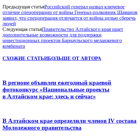
Предыдущая статья
Российский генерал назвал ключевое
отличие спецоперации от войны Генерал-полковник Шаманов
заявил, что спецоперация отличается от войны целью сберечь
людей
Следующая статья
Правительство Алтайского края ищет
дополнительные возможности для поддержки
инвестиционных проектов Барнаульского меланжевого
комбината
СХОЖИЕ СТАТЬИ
БОЛЬШЕ ОТ АВТОРА
В регионе объявлен ежегодный краевой
фотоконкурс «Национальные проекты
в Алтайском крае: здесь и сейчас»
В Алтайском крае определили членов IV состава
Молодежного правительства