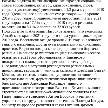
Расходы бюджета на финансирование отраслей социальной
сферы (образование, культуру, здравоохранение, спорт,
социальную политику) увеличились в 1,3 раза к уровню 2019
года. Удельный вес в общем объеме расходов — на уровне
2019 и 2020 годов. Среднемесячная заработная плата в 2021
году выросла на 17,5% к уровню 2019 года, в реальном
выражении на 5,1 % и составила 32 839 рублей.
Подводя итоги, Анатолий Нагорнов заметил, что экономика
Алтайского края в 2021 году превзошла уровень доковидного
2019 года. Восстановилась до уровня 2019 года численность
занятого населения. Достигнуты показатели национальных
проектов. Выросли доходы консолидированного бюджета
региона. На основе результатов социально-экономического
развития в 2021 году сформированы и финансово
подкреплены планы развития региона на текущий год.
С содокладами выступили руководители региональных
профильных ведомств — министр сельского хозяйства Сергей
Межин, заместитель начальника управления по пищевой,
перерабатывающей, фармацевтической промышленности и
биотехнологиям Александр Кондыков, министр
промышленности и энергетики Вячеслав Химочка, министр
строительства и жилищно-коммунального хозяйства Иван
Гилев, министр транспорта Антон Воронов, начальник
управления по труду и занятости населения Надежда Капура,
министр цифрового развития и связи Евгений Зрюмов.