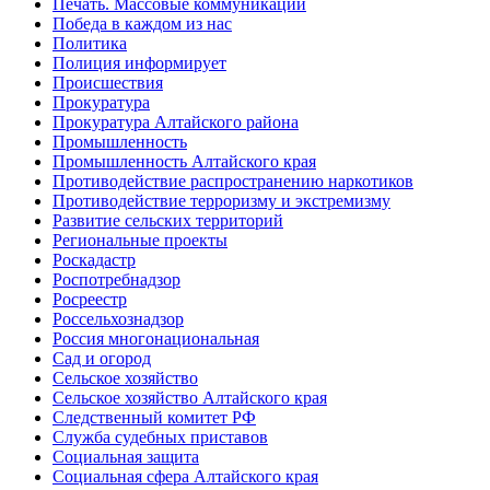
Печать. Массовые коммуникации
Победа в каждом из нас
Политика
Полиция информирует
Происшествия
Прокуратура
Прокуратура Алтайского района
Промышленность
Промышленность Алтайского края
Противодействие распространению наркотиков
Противодействие терроризму и экстремизму
Развитие сельских территорий
Региональные проекты
Роскадастр
Роспотребнадзор
Росреестр
Россельхознадзор
Россия многонациональная
Сад и огород
Сельское хозяйство
Сельское хозяйство Алтайского края
Следственный комитет РФ
Служба судебных приставов
Социальная защита
Социальная сфера Алтайского края