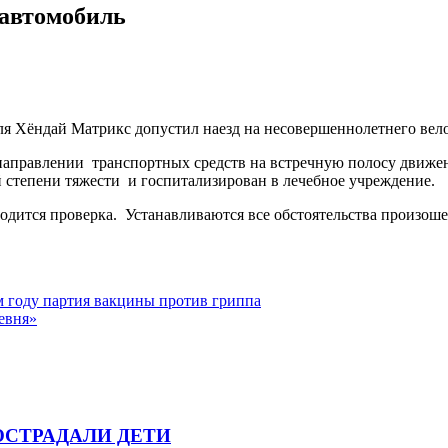
 автомобиль
биля Хёндай Матрикс допустил наезд на несовершеннолетнего вел
направлении транспортных средств на встречную полосу движен
 степени тяжести и госпитализирован в лечебное учреждение.
одится проверка. Устанавливаются все обстоятельства произош
м году партия вакцины против гриппа
евня»
ОСТРАДАЛИ ДЕТИ