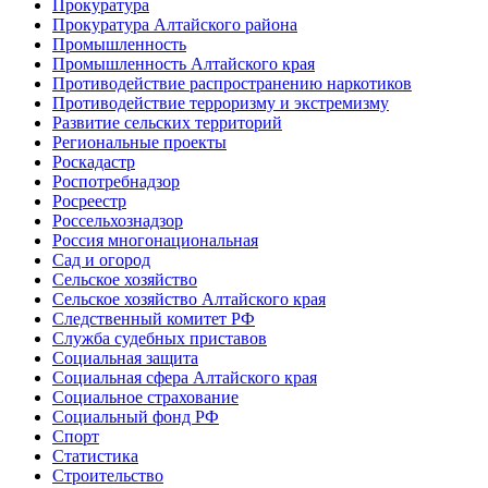
Прокуратура
Прокуратура Алтайского района
Промышленность
Промышленность Алтайского края
Противодействие распространению наркотиков
Противодействие терроризму и экстремизму
Развитие сельских территорий
Региональные проекты
Роскадастр
Роспотребнадзор
Росреестр
Россельхознадзор
Россия многонациональная
Сад и огород
Сельское хозяйство
Сельское хозяйство Алтайского края
Следственный комитет РФ
Служба судебных приставов
Социальная защита
Социальная сфера Алтайского края
Социальное страхование
Социальный фонд РФ
Спорт
Статистика
Строительство