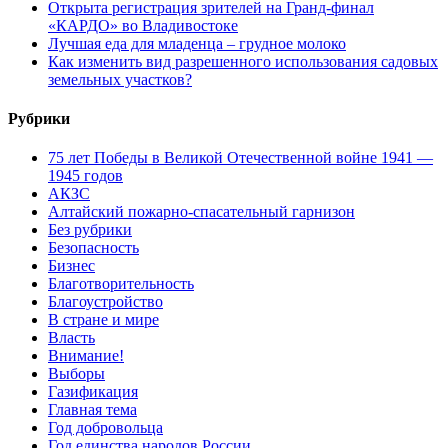
Открыта регистрация зрителей на Гранд-финал
«КАРДО» во Владивостоке
Лучшая еда для младенца – грудное молоко
Как изменить вид разрешенного использования садовых
земельных участков?
Рубрики
75 лет Победы в Великой Отечественной войне 1941 —
1945 годов
АКЗС
Алтайский пожарно-спасательный гарнизон
Без рубрики
Безопасность
Бизнес
Благотворительность
Благоустройство
В стране и мире
Власть
Внимание!
Выборы
Газификация
Главная тема
Год добровольца
Год единства народов России