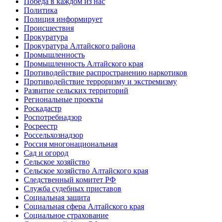
Победа в каждом из нас
Политика
Полиция информирует
Происшествия
Прокуратура
Прокуратура Алтайского района
Промышленность
Промышленность Алтайского края
Противодействие распространению наркотиков
Противодействие терроризму и экстремизму
Развитие сельских территорий
Региональные проекты
Роскадастр
Роспотребнадзор
Росреестр
Россельхознадзор
Россия многонациональная
Сад и огород
Сельское хозяйство
Сельское хозяйство Алтайского края
Следственный комитет РФ
Служба судебных приставов
Социальная защита
Социальная сфера Алтайского края
Социальное страхование