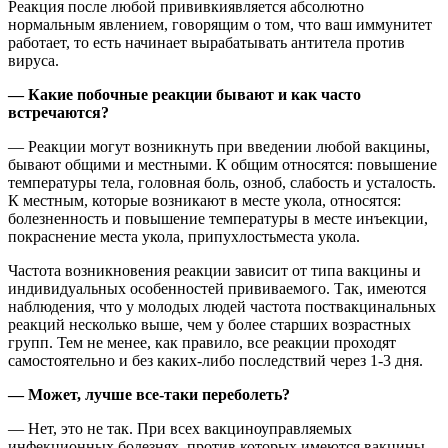
Реакция после любой прививкиявляется абсолютно
нормальным явлением, говорящим о том, что ваш иммунитет
работает, то есть начинает вырабатывать антитела против
вируса.
— Какие побочные реакции бывают и как часто
встречаются?
— Реакции могут возникнуть при введении любой вакцины,
бывают общими и местными. К общим относятся: повышение
температуры тела, головная боль, озноб, слабость и усталость.
К местным, которые возникают в месте укола, относятся:
болезненность и повышение температуры в месте инъекции,
покраснение места укола, припухлостьместа укола.
Частота возникновения реакции зависит от типа вакцины и
индивидуальных особенностей прививаемого. Так, имеются
наблюдения, что у молодых людей частота поствакцинальных
реакций несколько выше, чем у более старших возрастных
групп. Тем не менее, как правило, все реакции проходят
самостоятельно и без каких-либо последствий через 1-3 дня.
— Может, лучше все-таки переболеть?
— Нет, это не так. При всех вакциноуправляемых
инфекционных болезнях, против которых имеются вакцины,