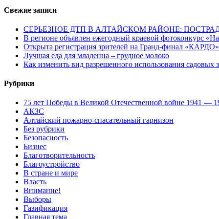
Свежие записи
СЕРЬЕЗНОЕ ДТП В АЛТАЙСКОМ РАЙОНЕ: ПОСТРА
В регионе объявлен ежегодный краевой фотоконкурс «Нац
Открыта регистрация зрителей на Гранд-финал «КАРДО»
Лучшая еда для младенца – грудное молоко
Как изменить вид разрешенного использования садовых 
Рубрики
75 лет Победы в Великой Отечественной войне 1941 — 1
АКЗС
Алтайский пожарно-спасательный гарнизон
Без рубрики
Безопасность
Бизнес
Благотворительность
Благоустройство
В стране и мире
Власть
Внимание!
Выборы
Газификация
Главная тема