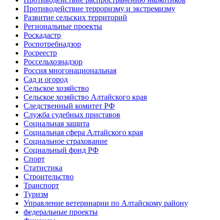
Противодействие терроризму и экстремизму
Развитие сельских территорий
Региональные проекты
Роскадастр
Роспотребнадзор
Росреестр
Россельхознадзор
Россия многонациональная
Сад и огород
Сельское хозяйство
Сельское хозяйство Алтайского края
Следственный комитет РФ
Служба судебных приставов
Социальная защита
Социальная сфера Алтайского края
Социальное страхование
Социальный фонд РФ
Спорт
Статистика
Строительство
Транспорт
Туризм
Управление ветеринарии по Алтайскому району
федеральные проекты