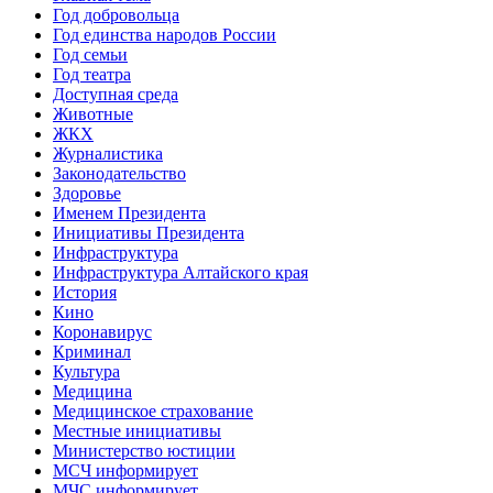
Год добровольца
Год единства народов России
Год семьи
Год театра
Доступная среда
Животные
ЖКХ
Журналистика
Законодательство
Здоровье
Именем Президента
Инициативы Президента
Инфраструктура
Инфраструктура Алтайского края
История
Кино
Коронавирус
Криминал
Культура
Медицина
Медицинское страхование
Местные инициативы
Министерство юстиции
МСЧ информирует
МЧС информирует