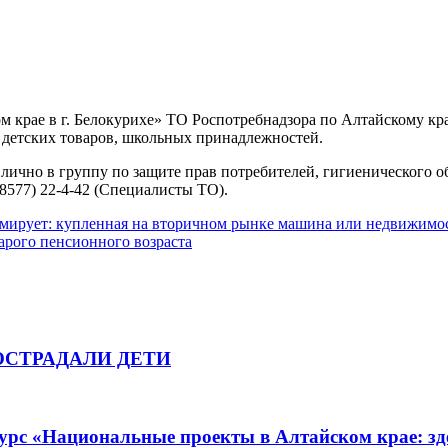
рае в г. Белокурихе» ТО Роспотребнадзора по Алтайскому краю 
и детских товаров, школьных принадлежностей.
чно в группу по защите прав потребителей, гигиенического обуч
38577) 22-4-42 (Специалисты ТО).
ирует: купленная на вторичном рынке машина или недвижимос
тарого пенсионного возраста
ОСТРАДАЛИ ДЕТИ
урс «Национальные проекты в Алтайском крае: зде