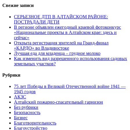
Свежие записи
СЕРЬЕЗНОЕ ДТП В АЛТАЙСКОМ РАЙОНЕ:
ПОСТРАДАЛИ ДЕТИ
В регионе объявлен ежегодный краевой фотоконкурс
«Национальные проекты в Алтайском крае: здесь и
сейчас»
Открыта регистрация зрителей на Гранд-финал
«КАРДО» во Владивостоке
Лучшая еда для младенца – грудное молоко
Как изменить вид разрешенного использования садовых
земельных участков?
Рубрики
75 лет Победы в Великой Отечественной войне 1941 —
1945 годов
АКЗС
Алтайский пожарно-спасательный гарнизон
Без рубрики
Безопасность
Бизнес
Благотворительность
Благоустройство