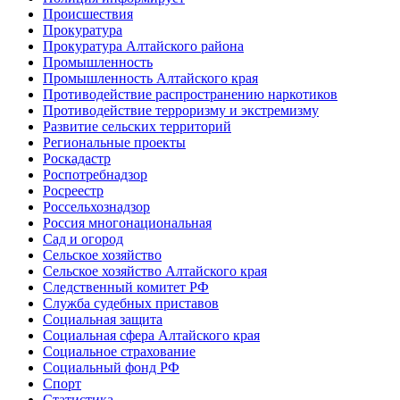
Происшествия
Прокуратура
Прокуратура Алтайского района
Промышленность
Промышленность Алтайского края
Противодействие распространению наркотиков
Противодействие терроризму и экстремизму
Развитие сельских территорий
Региональные проекты
Роскадастр
Роспотребнадзор
Росреестр
Россельхознадзор
Россия многонациональная
Сад и огород
Сельское хозяйство
Сельское хозяйство Алтайского края
Следственный комитет РФ
Служба судебных приставов
Социальная защита
Социальная сфера Алтайского края
Социальное страхование
Социальный фонд РФ
Спорт
Статистика