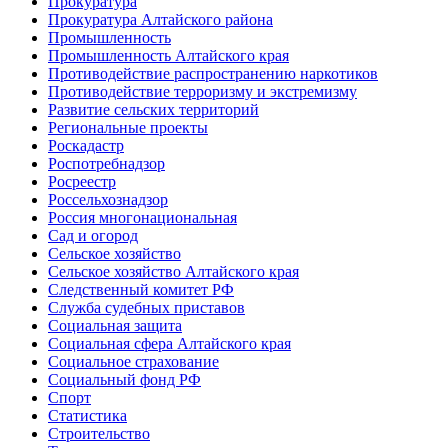
Прокуратура
Прокуратура Алтайского района
Промышленность
Промышленность Алтайского края
Противодействие распространению наркотиков
Противодействие терроризму и экстремизму
Развитие сельских территорий
Региональные проекты
Роскадастр
Роспотребнадзор
Росреестр
Россельхознадзор
Россия многонациональная
Сад и огород
Сельское хозяйство
Сельское хозяйство Алтайского края
Следственный комитет РФ
Служба судебных приставов
Социальная защита
Социальная сфера Алтайского края
Социальное страхование
Социальный фонд РФ
Спорт
Статистика
Строительство