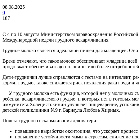
08.08.2025
0
187
С 4 по 10 августа Министерством здравоохранения Российской
Международной недели грудного вскармливания.
Грудное молоко является идеальной пищей для младенцев. Оно 
Врачи отмечают, что такое молоко обеспечивает младенца все
продолжает обеспечивать до половины или более потребностей 
Дети-груднички лучше справляются с тестами на интеллект, р
кормят грудью, также снижается риск появления рака груди и я
— У грудного молока есть функция, которой нет у молочных с
ребенка, вскармливаемого грудью, и которых нет в готовых м
иммунитета.Холецистокинин
улучшает пищеварение, успокаив
детской поликлиники №9 г. Барнаула Любовь Хирных.
Польза грудного вскармливания для матери:
повышение выработки окситоцина, что ускоряет процесс 
повышение устойчивости мамы к стрессам, снижение пос