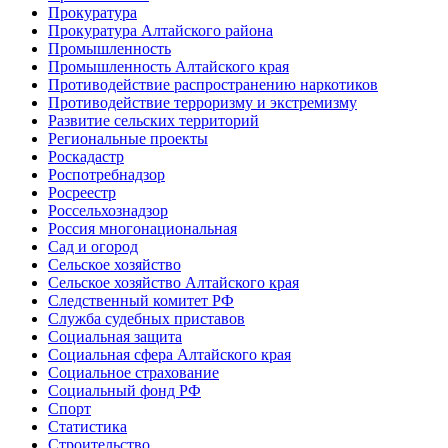
Прокуратура
Прокуратура Алтайского района
Промышленность
Промышленность Алтайского края
Противодействие распространению наркотиков
Противодействие терроризму и экстремизму
Развитие сельских территорий
Региональные проекты
Роскадастр
Роспотребнадзор
Росреестр
Россельхознадзор
Россия многонациональная
Сад и огород
Сельское хозяйство
Сельское хозяйство Алтайского края
Следственный комитет РФ
Служба судебных приставов
Социальная защита
Социальная сфера Алтайского края
Социальное страхование
Социальный фонд РФ
Спорт
Статистика
Строительство