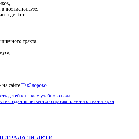
иков,
 в постменопаузе,
ий и диабета.
ишечного тракта,
куса,
ь на сайте
ТакЗдорово
.
ть детей к началу учебного года
сть создания четвертого промышленного технопарка
ОСТРАДАЛИ ДЕТИ