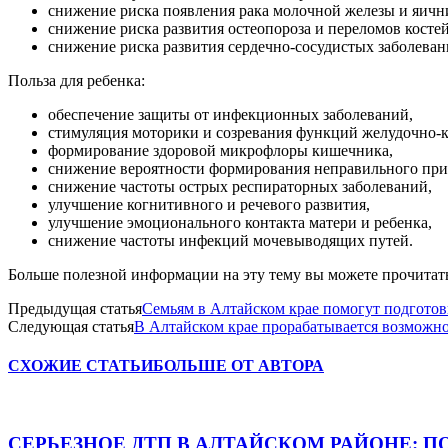
снижение риска появления рака молочной железы и яичн
снижение риска развития остеопороза и переломов костей
снижение риска развития сердечно-сосудистых заболеван
Польза для ребенка:
обеспечение защиты от инфекционных заболеваний,
стимуляция моторики и созревания функций желудочно-к
формирование здоровой микрофлоры кишечника,
снижение вероятности формирования неправильного при
снижение частоты острых респираторных заболеваний,
улучшение когнитивного и речевого развития,
улучшение эмоционального контакта матери и ребенка,
снижение частоты инфекций мочевыводящих путей.
Больше полезной информации на эту тему вы можете прочитат
Предыдущая статья
Семьям в Алтайском крае помогут подготови
Следующая статья
В Алтайском крае прорабатывается возможно
СХОЖИЕ СТАТЬИ
БОЛЬШЕ ОТ АВТОРА
СЕРЬЕЗНОЕ ДТП В АЛТАЙСКОМ РАЙОНЕ: П