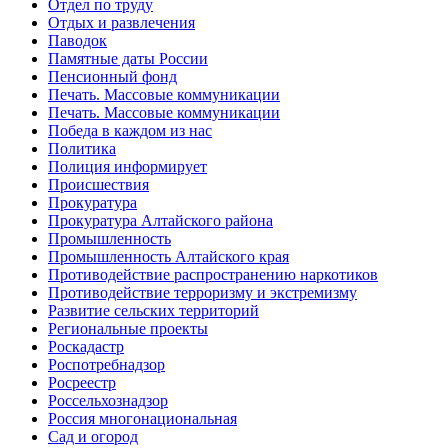
Отдел по труду
Отдых и развлечения
Паводок
Памятные даты России
Пенсионный фонд
Печать. Массовые коммуникации
Печать. Массовые коммуникации
Победа в каждом из нас
Политика
Полиция информирует
Происшествия
Прокуратура
Прокуратура Алтайского района
Промышленность
Промышленность Алтайского края
Противодействие распространению наркотиков
Противодействие терроризму и экстремизму
Развитие сельских территорий
Региональные проекты
Роскадастр
Роспотребнадзор
Росреестр
Россельхознадзор
Россия многонациональная
Сад и огород