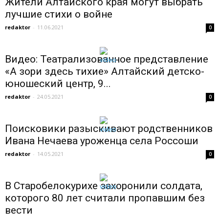
Жители Алтайского края могут выбрать
лучшие стихи о войне
redaktor
-
11.06.2021
0
Видео: Театрализованное представление
«А зори здесь тихие» Алтайский детско-
юношеский центр, 9...
redaktor
-
24.05.2021
0
Поисковики разыскивают родственников
Ивана Нечаева уроженца села Россоши
redaktor
-
14.05.2021
0
В Старобелокурихе захоронили солдата,
которого 80 лет считали пропавшим без
вести