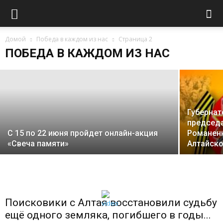
Международного конкурса
«Проводники смыслов.
Домой
Экскурсоводы Победы»
Победа в каждом из нас
Страница 2
ПОБЕДА В КАЖДОМ ИЗ НАС
redaktor
-
11.03.2025
Губернат
председ
С 15 по 22 июня пройдет онлайн-акция
Романен
«Свеча памяти»
Алтайско
Поисковики с Алтая восстановили судьбу
ещё одного земляка, погибшего в годы...