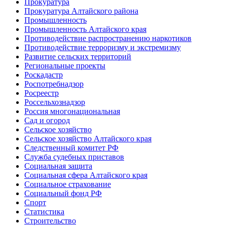
Прокуратура
Прокуратура Алтайского района
Промышленность
Промышленность Алтайского края
Противодействие распространению наркотиков
Противодействие терроризму и экстремизму
Развитие сельских территорий
Региональные проекты
Роскадастр
Роспотребнадзор
Росреестр
Россельхознадзор
Россия многонациональная
Сад и огород
Сельское хозяйство
Сельское хозяйство Алтайского края
Следственный комитет РФ
Служба судебных приставов
Социальная защита
Социальная сфера Алтайского края
Социальное страхование
Социальный фонд РФ
Спорт
Статистика
Строительство