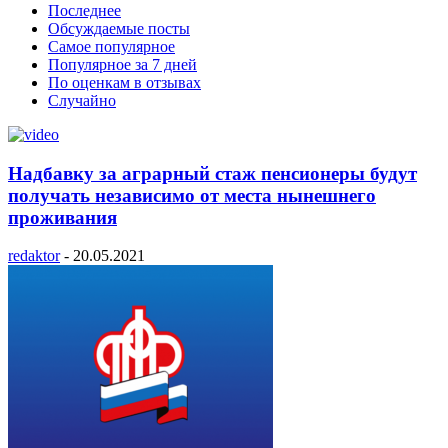
Последнее
Обсуждаемые посты
Самое популярное
Популярное за 7 дней
По оценкам в отзывах
Случайно
Надбавку за аграрный стаж пенсионеры будут
получать независимо от места нынешнего
проживания
redaktor
-
20.05.2021