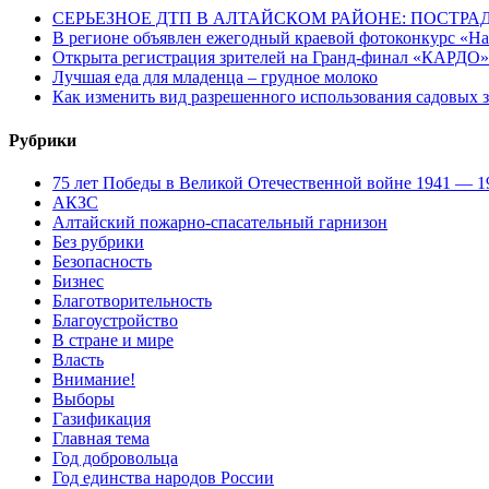
СЕРЬЕЗНОЕ ДТП В АЛТАЙСКОМ РАЙОНЕ: ПОСТРА
В регионе объявлен ежегодный краевой фотоконкурс «Нац
Открыта регистрация зрителей на Гранд-финал «КАРДО»
Лучшая еда для младенца – грудное молоко
Как изменить вид разрешенного использования садовых 
Рубрики
75 лет Победы в Великой Отечественной войне 1941 — 1
АКЗС
Алтайский пожарно-спасательный гарнизон
Без рубрики
Безопасность
Бизнес
Благотворительность
Благоустройство
В стране и мире
Власть
Внимание!
Выборы
Газификация
Главная тема
Год добровольца
Год единства народов России