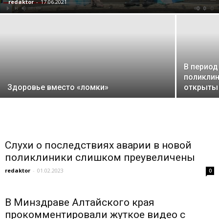
redaktor
-
17.06.2021
В период
поликлин
Здоровье вместо «ломки»
открыты
Слухи о последствиях аварии в новой
поликлиники слишком преувеличены
redaktor
-
01.02.2023
0
В Минздраве Алтайского края
прокомментировали жуткое видео с