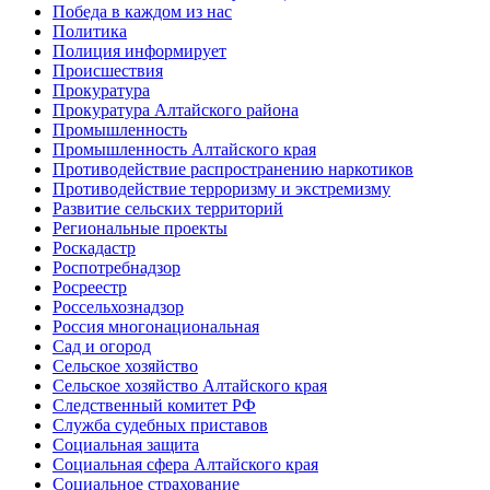
Победа в каждом из нас
Политика
Полиция информирует
Происшествия
Прокуратура
Прокуратура Алтайского района
Промышленность
Промышленность Алтайского края
Противодействие распространению наркотиков
Противодействие терроризму и экстремизму
Развитие сельских территорий
Региональные проекты
Роскадастр
Роспотребнадзор
Росреестр
Россельхознадзор
Россия многонациональная
Сад и огород
Сельское хозяйство
Сельское хозяйство Алтайского края
Следственный комитет РФ
Служба судебных приставов
Социальная защита
Социальная сфера Алтайского края
Социальное страхование