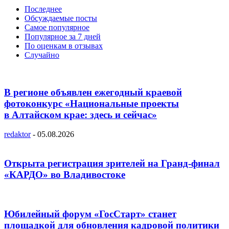
Последнее
Обсуждаемые посты
Самое популярное
Популярное за 7 дней
По оценкам в отзывах
Случайно
В регионе объявлен ежегодный краевой
фотоконкурс «Национальные проекты
в Алтайском крае: здесь и сейчас»
redaktor
-
05.08.2026
Открыта регистрация зрителей на Гранд-финал
«КАРДО» во Владивостоке
Юбилейный форум «ГосСтарт» станет
площадкой для обновления кадровой политики