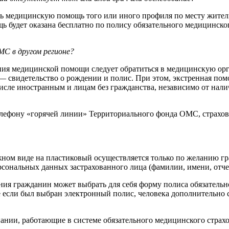
ать медицинскую помощь того или иного профиля по месту жител
 будет оказана бесплатно по полису обязательного медицинског
С в другом регионе?
ения медицинской помощи следует обратиться в медицинскую о
а — свидетельство о рождении и полис. При этом, экстренная п
числе иностранным и лицам без гражданства, независимо от нал
телефону «горячей линии» Территориального фонда ОМС, страхов
ном виде на пластиковый осуществляется только по желанию г
рсональных данных застрахованного лица (фамилии, имени, отче
ния гражданин может выбрать для себя форму полиса обязател
ае если был выбран электронный полис, человека дополнительно
пании, работающие в системе обязательного медицинского стра