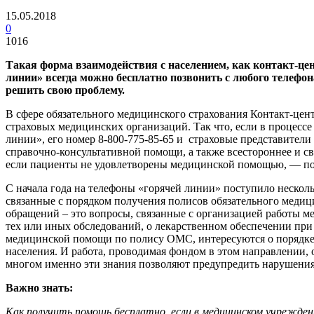
15.05.2018
0
1016
Такая форма взаимодействия с населением, как контакт-цен
линии» всегда можно бесплатно позвонить с любого телефон
решить свою проблему.
В сфере обязательного медицинского страхования Контакт-цен
страховых медицинских организаций. Так что, если в процессе
линии», его номер 8-800-775-85-65 и страховые представители
справочно-консультативной помощи, а также всестороннее и с
если пациенты не удовлетворены медицинской помощью, — п
С начала года на телефоны «горячей линии» поступило нескольк
связанные с порядком получения полисов обязательного медиц
обращений – это вопросы, связанные с организацией работы 
тех или иных обследований, о лекарственном обеспечении при 
медицинской помощи по полису ОМС, интересуются о порядке 
населения. И работа, проводимая фондом в этом направлении, о
многом именно эти знания позволяют предупредить нарушени
Важно знать:
Как получить помощь бесплатно, если в медицинском учрежде