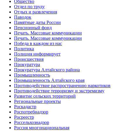
Общество
Отдел по труду
Отдых и развлечения
Паводок
Памятные даты России
Пенсионный фонд
Печать. Массовые коммуникации
Печать. Массовые коммуникации
Победа в каждом из нас
Политика
Полиция информирует
Происшествия
Прокуратура
Прокуратура Алтайского района
Промышленность
Промышленность Алтайского края
Противодействие распространению наркотиков
Противодействие терроризму и экстремизму
Развитие сельских территорий
Региональные проекты
Роскадастр
Роспотребнадзор
Росреестр
Россельхознадзор
Россия многонациональная