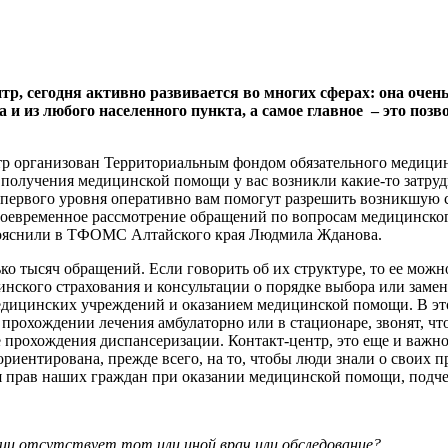
тр, сегодня активно развивается во многих сферах: она очен
а и из любого населенного пункта, а самое главное – это по
тр организован Территориальным фондом обязательного медицин
 получения медицинской помощи у вас возникли какие-то затруд
 первого уровня оперативно вам помогут разрешить возникшую си
воевременное рассмотрение обращений по вопросам медицинского
ояснили в ТФОМС Алтайского края Людмила Жданова.
о тысяч обращений. Если говорить об их структуре, то ее можно
инского страхования и консультации о порядке выбора или заме
медицинских учреждений и оказанием медицинской помощи. В эт
прохождении лечения амбулаторно или в стационаре, звонят, чт
прохождения диспансеризации. Контакт-центр, это еще и важно
риентирована, прежде всего, на то, чтобы люди знали о своих п
я прав наших граждан при оказании медицинской помощи, под
нии отсутствует тот или иной врач или обследование?