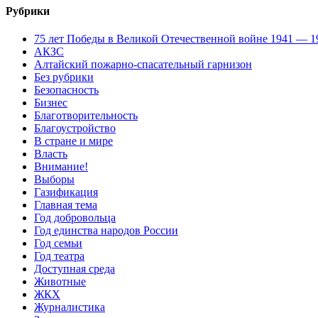
Рубрики
75 лет Победы в Великой Отечественной войне 1941 — 1
АКЗС
Алтайский пожарно-спасательный гарнизон
Без рубрики
Безопасность
Бизнес
Благотворительность
Благоустройство
В стране и мире
Власть
Внимание!
Выборы
Газификация
Главная тема
Год добровольца
Год единства народов России
Год семьи
Год театра
Доступная среда
Животные
ЖКХ
Журналистика