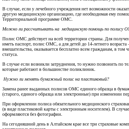
В случае, если у лечебного учреждения нет возможности оказ
другую медицинскую организацию, где необходимая ему помощь
Территориальной программе ОМС.
Можно ли рассчитывать на медицинскую помощь по полису ОМ
Полис ОМС действует на всей территории страны. Для получ
иметь паспорт, полис ОМС, а для детей до 14-летнего возраст
вмешательства, оказывается бесплатно всем гражданам, в том 
статуса.
В случае если возникли затруднения, то нужно позвонить по 
которые работают в большинстве поликлиник.
Нужно ли менять бумажный полис на пластиковый?
Замена ранее выданных полисов ОМС единого образца в бумаж
(старого, единого образца или электронные) при изменении пе
При оформлении полиса обязательного медицинского страхова
(в виде пластиковой карты с электронным носителем). В случ
оформляются без фотографии.
На сегодняшний день в Алтайском крае все три страховые ком