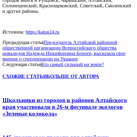
городов Бийск и Рубцовск, Чарышский, Алтайский,
Солонешенский, Краснощековский, Советский, Смоленский
и другие районы.
Источник:
https://katun24.ru
Предыдущая статья
Председатель Алтайской районной
общественной организации Всероссийского общества
инвалидов Надежда Никифоровна Беннер, высказала свое
мнение о спецоперации на Украине
Следующая статья
Кто самый сильный на земле?
СХОЖИЕ СТАТЬИ
БОЛЬШЕ ОТ АВТОРА
Школьники из городов и районов Алтайского
края участвовали в 26-м фестивале экологов
«Зеленые колокола»