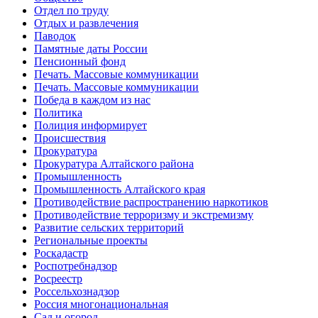
Отдел по труду
Отдых и развлечения
Паводок
Памятные даты России
Пенсионный фонд
Печать. Массовые коммуникации
Печать. Массовые коммуникации
Победа в каждом из нас
Политика
Полиция информирует
Происшествия
Прокуратура
Прокуратура Алтайского района
Промышленность
Промышленность Алтайского края
Противодействие распространению наркотиков
Противодействие терроризму и экстремизму
Развитие сельских территорий
Региональные проекты
Роскадастр
Роспотребнадзор
Росреестр
Россельхознадзор
Россия многонациональная
Сад и огород