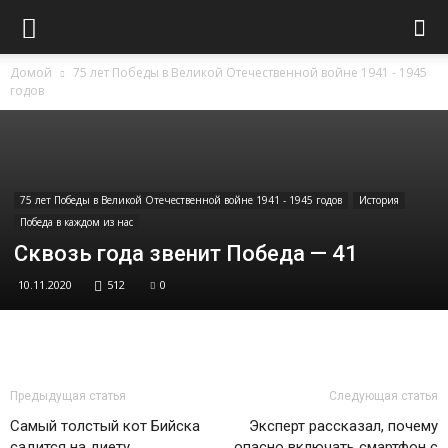
Домой
75 лет Победы в Великой Отечественной войне 1941 - 1945
годов
75 лет Победы в Великой Отечественной войне 1941 - 1945 годов
История
Победа в каждом из нас
Сквозь года звенит Победа — 41
10.11.2020
512
0
Предыдущая статья
Следующая статья
Самый толстый кот Бийска
Эксперт рассказал, почему
садится на диету
опасно включать смартфон с