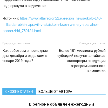
подчеркнули в ведомстве.
Источник:
https://www.altairegion22.ru/region_news/okolo-149-
milliarda-rublei-napravili-v-altaiskom-krae-na-mery-sotsialnoi-
podderzhki_750184.html
Предыдущая статья
Следующая статья
Как работаем в последние
Более 101 миллиона рублей
дни декабря и отдыхаем в
субсидий получат алтайские
январе 2019 года?
экспортеры продукции
агропромышленного
комплекса
СХОЖИЕ СТАТЬИ
БОЛЬШЕ ОТ АВТОРА
В регионе объявлен ежегодный