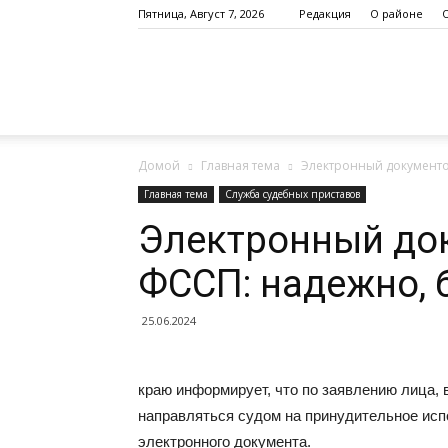
Пятница, Август 7, 2026
Редакция
О районе
Altayskoe.info
Домой
Главная тема
Электронный документо
Главная тема
Служба судебных приставов
Электронный до
ФССП: надежно, 
25.06.2024
краю информирует, что по заявлению лица, 
направляться судом на принудительное ис
электронного документа.