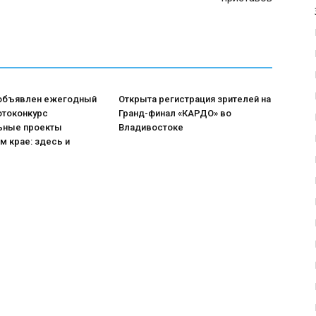
 объявлен ежегодный
Открыта регистрация зрителей на
отоконкурс
Гранд-финал «КАРДО» во
ьные проекты
Владивостоке
м крае: здесь и