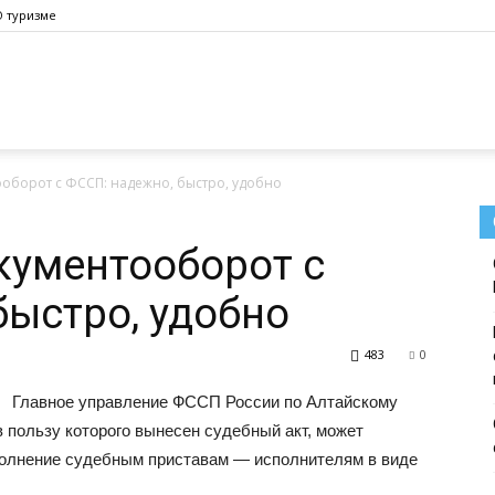
О туризме
оборот с ФССП: надежно, быстро, удобно
кументооборот с
быстро, удобно
483
0
Главное управление ФССП России по Алтайскому
в пользу которого вынесен судебный акт, может
полнение судебным приставам — исполнителям в виде