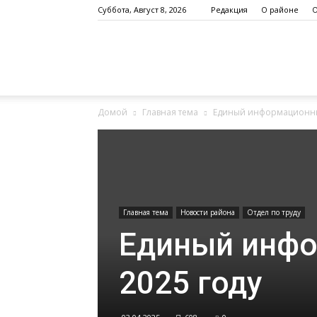
Суббота, Август 8, 2026
Редакция
О районе
О
Altayskoe.info
Домой
Главная тема
Единый информационный
Главная тема
Новости района
Отдел по труду
Единый инфо
2025 году