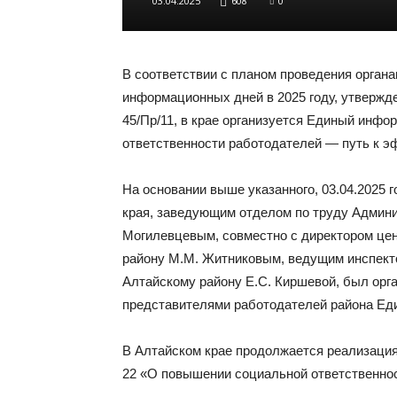
03.04.2025
608
0
В соответствии с планом проведения орган
информационных дней в 2025 году, утвержд
45/Пр/11, в крае организуется Единый инф
ответственности работодателей — путь к э
На основании выше указанного, 03.04.2025 
края, заведующим отделом по труду Админи
Могилевцевым, совместно с директором це
району М.М. Житниковым, ведущим инспект
Алтайскому району Е.С. Киршевой, был орга
представителями работодателей района Ед
В Алтайском крае продолжается реализация 
22 «О повышении социальной ответственнос