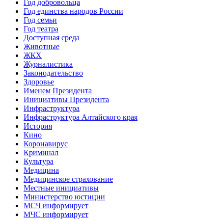
Год добровольца
Год единства народов России
Год семьи
Год театра
Доступная среда
Животные
ЖКХ
Журналистика
Законодательство
Здоровье
Именем Президента
Инициативы Президента
Инфраструктура
Инфраструктура Алтайского края
История
Кино
Коронавирус
Криминал
Культура
Медицина
Медицинское страхование
Местные инициативы
Министерство юстиции
МСЧ информирует
МЧС информирует