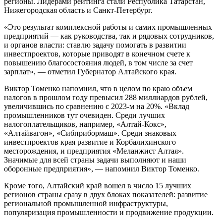
регионы. Лидерами рейтинга стали Республика Татарстан,
Нижегородская область и Санкт-Петербург.
«Это результат комплексной работы и самих промышленных
предприятий — как руководства, так и рядовых сотрудников,
и органов власти: ставлю задачу помогать в развитии
инвестпроектов, которые приводят в конечном счете к
повышению благосостояния людей, в том числе за счет
зарплат», — отметил Губернатор Алтайского края.
Виктор Томенко напомнил, что в целом по краю объем
налогов в прошлом году превысил 288 миллиардов рублей,
увеличившись по сравнению с 2023-м на 20%. «Вклад
промышленников тут очевиден. Среди лучших
налогоплательщиков, например, «Алтай-Кокс»,
«Алтайвагон», «Сибприбормаш». Среди знаковых
инвестпроектов края развитие и Корбалихинского
месторождения, и предприятия «Меланжист Алтая».
Значимые для всей страны задачи выполняют и наши
оборонные предприятия», — напомнил Виктор Томенко.
Кроме того, Алтайский край вошел в число 15 лучших
регионов страны сразу в двух блоках показателей: развитие
региональной промышленной инфраструктуры,
популяризация промышленности и продвижение продукции.